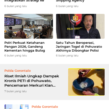
Integrasikan Strategi ke
Shipping Agency
Bisnis Maritim
Internasional
6 bulan yang lalu
6 bulan yang lalu
Polri Perkuat Ketahanan
Satu Tahun Beroperasi,
Pangan 2026, Gandeng
Jaringan Togel di Pohuwato
Kementan hingga Bulog
Akhirnya Dibongkar Polisi
6 bulan yang lalu
6 bulan yang lalu
Polda Gorontalo
Riset Ilmiah Ungkap Dampak
Kronis PETI di Pohuwato,
Pencemaran Merkuri Kian
Meluas
7 bulan yang lalu
Polda Gorontalo