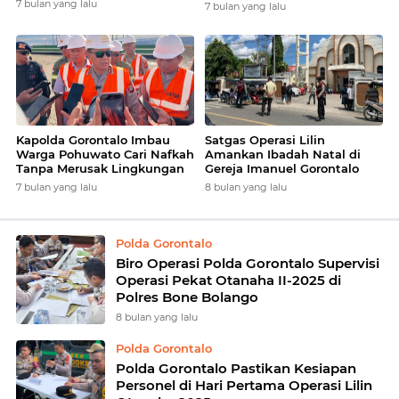
7 bulan yang lalu
7 bulan yang lalu
Kapolda Gorontalo Imbau
Satgas Operasi Lilin
Warga Pohuwato Cari Nafkah
Amankan Ibadah Natal di
Tanpa Merusak Lingkungan
Gereja Imanuel Gorontalo
7 bulan yang lalu
8 bulan yang lalu
Polda Gorontalo
Biro Operasi Polda Gorontalo Supervisi
Operasi Pekat Otanaha II-2025 di
Polres Bone Bolango
8 bulan yang lalu
Polda Gorontalo
Polda Gorontalo Pastikan Kesiapan
Personel di Hari Pertama Operasi Lilin