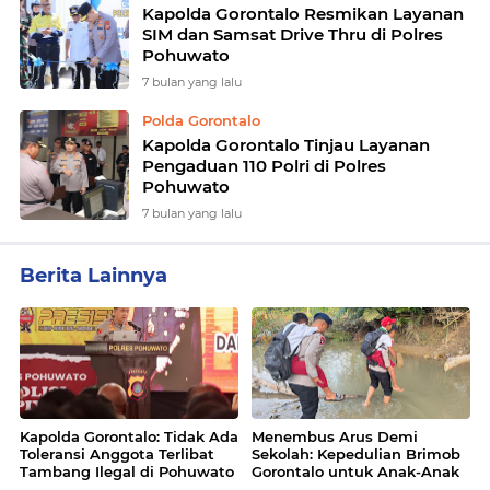
Kapolda Gorontalo Resmikan Layanan
SIM dan Samsat Drive Thru di Polres
Pohuwato
7 bulan yang lalu
Polda Gorontalo
Kapolda Gorontalo Tinjau Layanan
Pengaduan 110 Polri di Polres
Pohuwato
7 bulan yang lalu
Berita Lainnya
Kapolda Gorontalo: Tidak Ada
Menembus Arus Demi
Toleransi Anggota Terlibat
Sekolah: Kepedulian Brimob
Tambang Ilegal di Pohuwato
Gorontalo untuk Anak-Anak
Mohulo