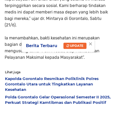
terpinggirkan secara sosial. Kami berharap tindakan
medis ini dapat memberi masa depan yang lebih baik
bagi mereka,” ujar dr. Mintarya di Gorontalo, Sabtu
(21/6).
Ia menambahkan, bakti kesehatan ini merupakan
×
bagian dari semangat Hari Bhayangkara yang
Berita Terbaru
UPDATE
mengusung tema “Polri Presisi, Siap Memberikan
Pelayanan Maksimal kepada Masyarakat”.
Lihat juga
Kapolda Gorontalo Resmikan Poliklinik Polres
Gorontalo Utara untuk Tingkatkan Layanan
Kesehatan
Polda Gorontalo Gelar Operasional Semester II 2025,
Perkuat Strategi Kamtibmas dan Publikasi Positif