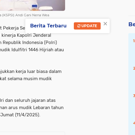
ia (KSPSI) Andi Gani Nena Wea
×
Be
Berita Terbaru
UPDATE
t Pekerja Seluruh Indonesia
kinerja Kapolri Jenderal
n Republik Indonesia (Polri)
k Idulfitri 1446 Hijriah atau
jukkan kerja luar biasa dalam
akat selama musim mudik
ri dan seluruh jajaran atas
anan arus mudik Lebaran tahun
, Jumat (11/4/2025).