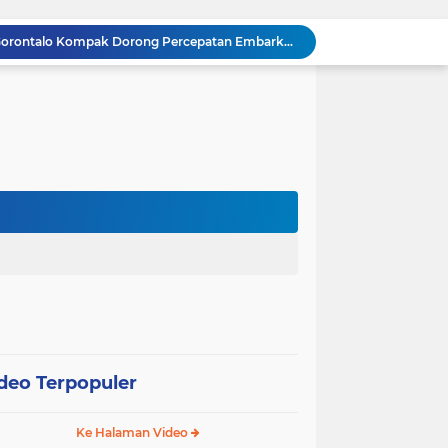
Gubernur dan Kapolda Gorontalo Kompak Dorong Percepatan Embarkasi Haji Penuh
Satker Polda Gorontalo Borong Penghargaan Treasury Award 2025 dari Kanwil DJPb
Kapolda Gorontalo Irjen Pol Widodo: Transparansi Anggaran Jadi Prioritas Utama
Raja Admaja Raih Tiga Gelar Juara Billiard 2025, Konsisten Juara di Lima Turnamen Jakarta
Lulus Sekolah Lemhannas 224, Raja Admaja Integrasikan Strategi ke Bisnis Maritim
Raja Admaja Perkuat Bisnis Energi Terbarukan hingga Shipping Agency Internasional
n Pangan 2026, Gandeng Kementan hingga Bulog
Satu Tahun Beroperasi, Jaringan Togel di Pohuwato Akhirnya Dibongkar Polisi
g
Riset Ilmiah Ungkap Dampak Kronis PETI di Pohuwato, Pencemaran Merkuri Kian Meluas
Arahan Lengkap Kapolda Gorontalo soal Izin, Operasi Terpusat, dan Kesehatan Anggota
deo Terpopuler
Ke Halaman Video