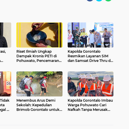
asi,
Riset Ilmiah Ungkap
Kapolda Gorontalo
Dampak Kronis PETI di
Resmikan Layanan SIM
a
Pohuwato, Pencemaran
dan Samsat Drive Thru di
Merkuri Kian Meluas
Polres Pohuwato
 Tidak
Menembus Arus Demi
Kapolda Gorontalo Imbau
ota
Sekolah: Kepedulian
Warga Pohuwato Cari
gal di
Brimob Gorontalo untuk
Nafkah Tanpa Merusak
Anak-Anak Mohulo
Lingkungan