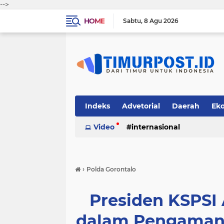
-->
HOME
Sabtu
8 Agu 2026
Indeks
Advetorial
Daerah
Ek
Video
internasional
›
Polda Gorontalo
Presiden KSPSI A
dalam Pengamana