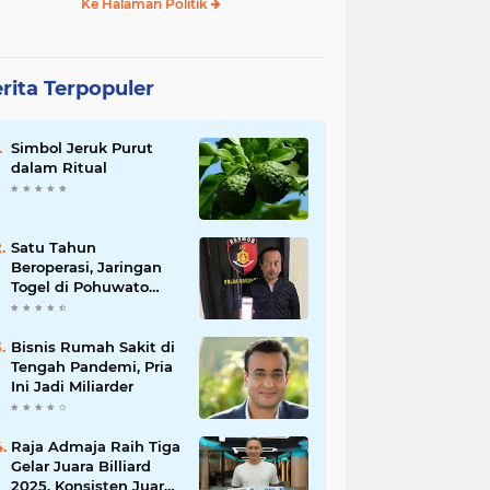
Ke Halaman Politik
rita Terpopuler
Simbol Jeruk Purut
dalam Ritual
Satu Tahun
Beroperasi, Jaringan
Togel di Pohuwato
Akhirnya Dibongkar
Polisi
Bisnis Rumah Sakit di
Tengah Pandemi, Pria
Ini Jadi Miliarder
Raja Admaja Raih Tiga
Gelar Juara Billiard
2025, Konsisten Juara