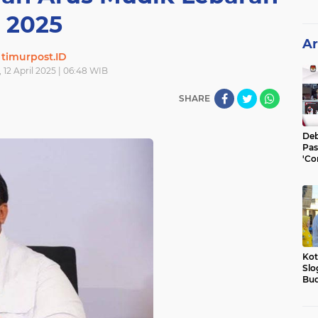
2025
Ar
timurpost.ID
 12 April 2025 | 06:48 WIB
SHARE
Deb
Pas
'Co
He
Kot
Slo
Bud