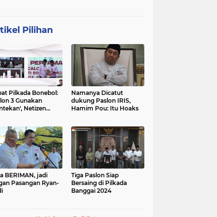
tikel Pilihan
at Pilkada Bonebol:
Namanya Dicatut
lon 3 Gunakan
dukung Paslon IRIS,
ntekan', Netizen
Hamim Pou: Itu Hoaks
boh
a BERIMAN, jadi
Tiga Paslon Siap
gan Pasangan Ryan-
Bersaing di Pilkada
i
Banggai 2024