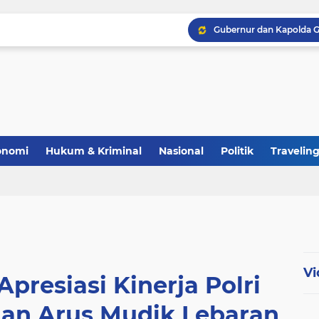
Polri Perkuat Ketahana
onomi
Hukum & Kriminal
Nasional
Politik
Travelin
Vi
presiasi Kinerja Polri
n Arus Mudik Lebaran