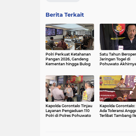
Berita Terkait
Polri Perkuat Ketahanan
Satu Tahun Beroper
Pangan 2026, Gandeng
Jaringan Togel di
Kementan hingga Bulog
Pohuwato Akhirny
Dibongkar Polisi
Kapolda Gorontalo Tinjau
Kapolda Gorontalo:
Layanan Pengaduan 110
Ada Toleransi Angg
Polri di Polres Pohuwato
Terlibat Tambang Ile
Pohuwato