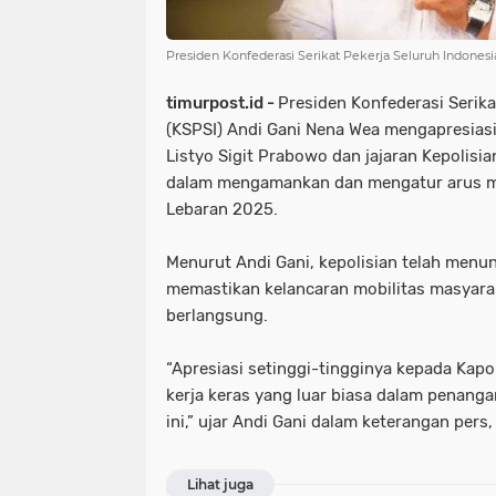
Presiden Konfederasi Serikat Pekerja Seluruh Indones
timurpost.id -
Presiden Konfederasi Serika
(KSPSI) Andi Gani Nena Wea mengapresiasi 
Listyo Sigit Prabowo dan jajaran Kepolisia
dalam mengamankan dan mengatur arus mudi
Lebaran 2025.
Menurut Andi Gani, kepolisian telah menun
memastikan kelancaran mobilitas masyar
berlangsung.
“Apresiasi setinggi-tingginya kepada Kapol
kerja keras yang luar biasa dalam penang
ini,” ujar Andi Gani dalam keterangan pers
Lihat juga