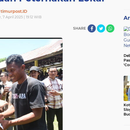
timurpost.ID
 7 April 2025 | 19:12 WIB
Ar
SHARE
Deb
Pas
'Co
He
Kot
Slo
Bud