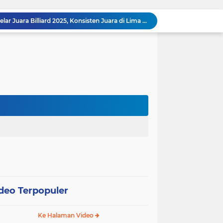
Raja Admaja Raih Tiga Gelar Juara Billiard 2025, Konsisten Juara di Lima Turnamen Jakarta
Lulus Sekolah Lemhannas 224, Raja Admaja Integrasikan Strategi ke Bisnis Maritim
Raja Admaja Perkuat Bisnis Energi Terbarukan hingga Shipping Agency Internasional
n Pangan 2026, Gandeng Kementan hingga Bulog
Satu Tahun Beroperasi, Jaringan Togel di Pohuwato Akhirnya Dibongkar Polisi
Riset Ilmiah Ungkap Dampak Kronis PETI di Pohuwato, Pencemaran Merkuri Kian Meluas
Arahan Lengkap Kapolda Gorontalo soal Izin, Operasi Terpusat, dan Kesehatan Anggota
Gubernur dan Kapolda Gorontalo Kompak Dorong Percepatan Embarkasi Haji Penuh
g
Satker Polda Gorontalo Borong Penghargaan Treasury Award 2025 dari Kanwil DJPb
Kapolda Gorontalo Irjen Pol Widodo: Transparansi Anggaran Jadi Prioritas Utama
deo Terpopuler
Ke Halaman Video