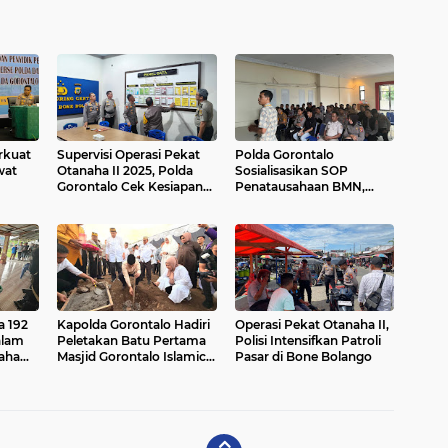
rkuat
Supervisi Operasi Pekat
Polda Gorontalo
wat
Otanaha II 2025, Polda
Sosialisasikan SOP
Gorontalo Cek Kesiapan
Penatausahaan BMN,
Polres Bone Bolango
Perkuat Tata Kelola
Logistik Presisi
a 192
Kapolda Gorontalo Hadiri
Operasi Pekat Otanaha II,
alam
Peletakan Batu Pertama
Polisi Intensifkan Patroli
aha
Masjid Gorontalo Islamic
Pasar di Bone Bolango
Center