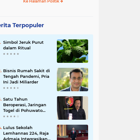
Ke Halaman Politik
rita Terpopuler
Simbol Jeruk Purut
dalam Ritual
Bisnis Rumah Sakit di
Tengah Pandemi, Pria
Ini Jadi Miliarder
Satu Tahun
Beroperasi, Jaringan
Togel di Pohuwato
Akhirnya Dibongkar
Polisi
Lulus Sekolah
Lemhannas 224, Raja
Admaja Integrasikan