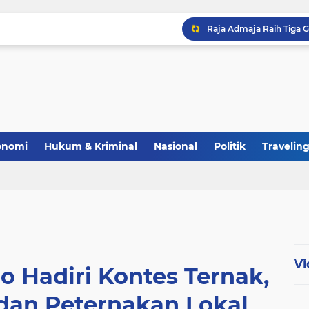
Polri Perkuat Ketahana
onomi
Hukum & Kriminal
Nasional
Politik
Travelin
Vi
o Hadiri Kontes Ternak,
an Peternakan Lokal