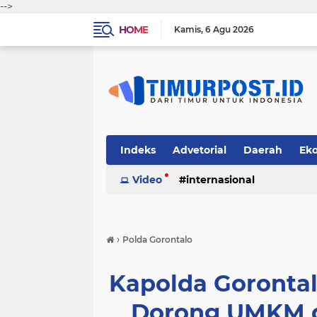
-->
HOME
Kamis
6 Agu 2026
Indeks
Advetorial
Daerah
Ek
Video
internasional
›
Polda Gorontalo
Kapolda Gorontal
Dorong UMKM d