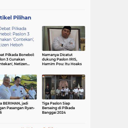
tikel Pilihan
at Pilkada Bonebol:
Namanya Dicatut
lon 3 Gunakan
dukung Paslon IRIS,
ntekan', Netizen
Hamim Pou: Itu Hoaks
boh
a BERIMAN, jadi
Tiga Paslon Siap
gan Pasangan Ryan-
Bersaing di Pilkada
i
Banggai 2024