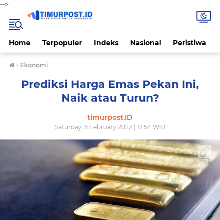
-->
Home
Terpopuler
Indeks
Nasional
Peristiwa
›
Ekonomi
Prediksi Harga Emas Pekan Ini,
Naik atau Turun?
timurpost.ID
Saturday, 5 February 2022 | 17:54 WIB