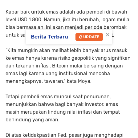
Kabar baik untuk emas adalah ada pembeli di bawah
level USD 1.800. Namun, jika itu berubah, logam mulia
bisa bermasalah. Ini akan menjadi periode berombak
×
untuk saham dan emas memasuki bulan Maret.
Berita Terbaru
UPDATE
“Kita mungkin akan melihat lebih banyak arus masuk
ke emas hanya karena risiko geopolitik yang signifikan
dan tekanan inflasi. Bitcoin mulai bersaing dengan
emas lagi karena uang institusional mencoba
menangkapnya. tawaran," kata Moya.
Tetapi pembeli emas muncul saat penurunan,
menunjukkan bahwa bagi banyak investor, emas
masih merupakan lindung nilai inflasi dan tempat
berlindung yang aman.
Di atas ketidakpastian Fed, pasar juga menghadapi