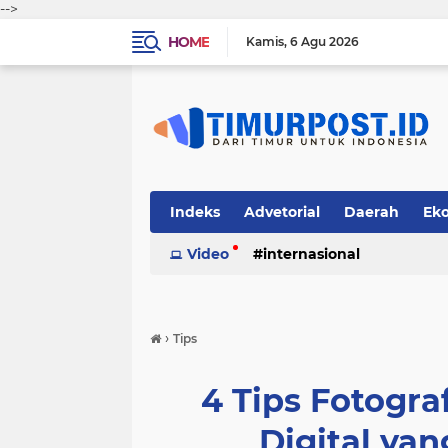
-->
HOME
Kamis
6 Agu 2026
Indeks
Advetorial
Daerah
Ek
Video
internasional
›
Tips
4 Tips Fotogra
Digital yan