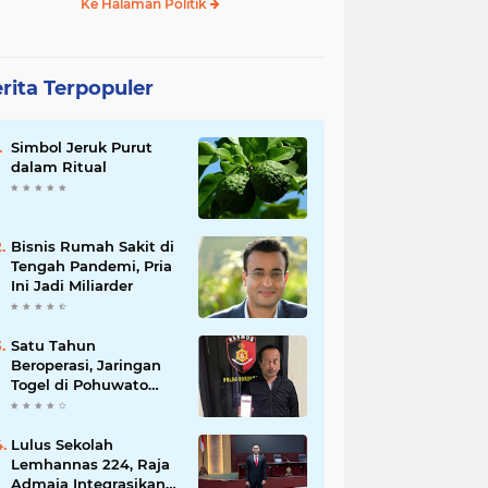
Ke Halaman Politik
rita Terpopuler
Simbol Jeruk Purut
dalam Ritual
Bisnis Rumah Sakit di
Tengah Pandemi, Pria
Ini Jadi Miliarder
Satu Tahun
Beroperasi, Jaringan
Togel di Pohuwato
Akhirnya Dibongkar
Polisi
Lulus Sekolah
Lemhannas 224, Raja
Admaja Integrasikan