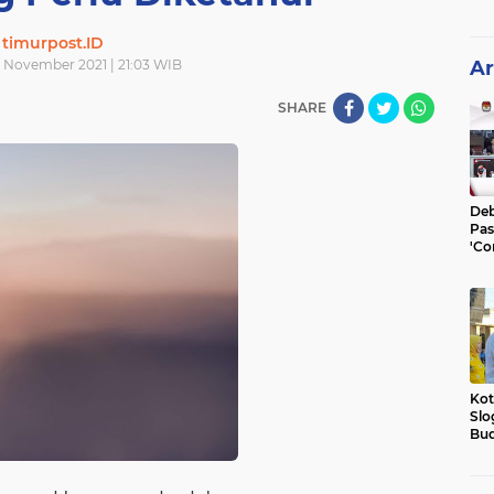
timurpost.ID
 November 2021 | 21:03 WIB
Ar
SHARE
Deb
Pas
'Co
He
Kot
Slo
Bud