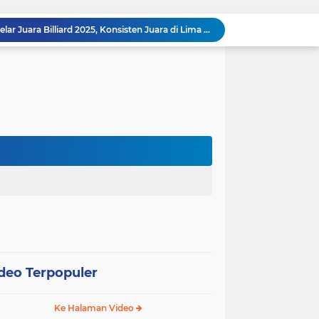
Raja Admaja Raih Tiga Gelar Juara Billiard 2025, Konsisten Juara di Lima Turnamen Jakarta
Lulus Sekolah Lemhannas 224, Raja Admaja Integrasikan Strategi ke Bisnis Maritim
Raja Admaja Perkuat Bisnis Energi Terbarukan hingga Shipping Agency Internasional
n Pangan 2026, Gandeng Kementan hingga Bulog
Satu Tahun Beroperasi, Jaringan Togel di Pohuwato Akhirnya Dibongkar Polisi
Riset Ilmiah Ungkap Dampak Kronis PETI di Pohuwato, Pencemaran Merkuri Kian Meluas
Arahan Lengkap Kapolda Gorontalo soal Izin, Operasi Terpusat, dan Kesehatan Anggota
Gubernur dan Kapolda Gorontalo Kompak Dorong Percepatan Embarkasi Haji Penuh
g
Satker Polda Gorontalo Borong Penghargaan Treasury Award 2025 dari Kanwil DJPb
Kapolda Gorontalo Irjen Pol Widodo: Transparansi Anggaran Jadi Prioritas Utama
deo Terpopuler
Ke Halaman Video