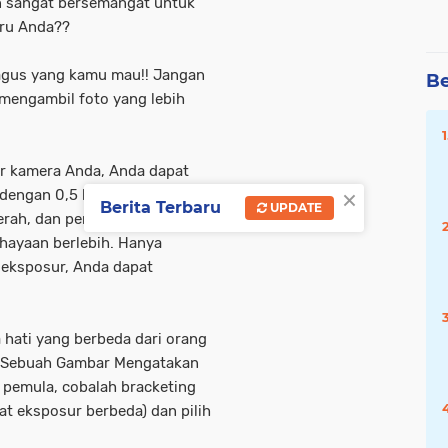
n sangat bersemangat untuk
aru Anda??
agus yang kamu mau!! Jangan
Be
k mengambil foto yang lebih
ur kamera Anda, Anda dapat
×
 dengan 0,5 hingga 2 stop
Berita Terbaru
UPDATE
cerah, dan pemandangan
hayaan berlebih. Hanya
 eksposur, Anda dapat
hati yang berbeda dari orang
n "Sebuah Gambar Mengatakan
 pemula, cobalah bracketing
at eksposur berbeda) dan pilih