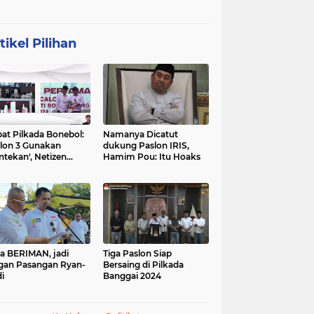
tikel Pilihan
at Pilkada Bonebol:
Namanya Dicatut
lon 3 Gunakan
dukung Paslon IRIS,
ntekan', Netizen
Hamim Pou: Itu Hoaks
boh
a BERIMAN, jadi
Tiga Paslon Siap
gan Pasangan Ryan-
Bersaing di Pilkada
i
Banggai 2024