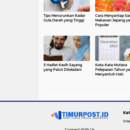
Tips Menurunkan Kadar
Cara Menyantap Sas
Gula Darah yang Tinggi
Makanan Jepang y
Populer
5 Hadist Kasih Sayang
Kata-Kata Mutiara
yang Patut Diteladani
Pelepasan Tahun y
Menyentuh Hati
Kat
Int
Connect With Us