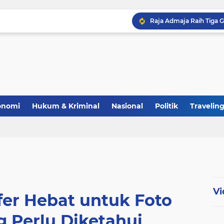
Polri Perkuat Ketahana
onomi
Hukum & Kriminal
Nasional
Politik
Travelin
Vi
fer Hebat untuk Foto
g Perlu Diketahui