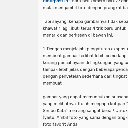
timurpost.id -
Baru beli kamera baru?? da
mulai mengambil foto dengan prangkat b
Tapi sayang, kenapa gambarnya tidak seb
khawatir lagi, ikuti terus 4 trik baru untu
menarik dan berkesan di bawah ini.
1. Dengan menjelajahi pengaturan ekspos
membuat gambar terlihat lebih cemerlang
kurang pencahayaan di lingkungan yang 
tampak lebih jelas dengan beberapa penca
dengan penyetelan sederhana dari tingkat
membuat
gambar yang dapat memunculkan suasana 
yang melihatnya. Itulah mengapa kutipa
Seribu Kata" memang sangat benar! Untuk
(yaitu: Ambil foto yang sama dengan tingk
foto favorit Anda.