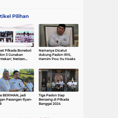
tikel Pilihan
at Pilkada Bonebol:
Namanya Dicatut
lon 3 Gunakan
dukung Paslon IRIS,
ntekan', Netizen
Hamim Pou: Itu Hoaks
boh
a BERIMAN, jadi
Tiga Paslon Siap
gan Pasangan Ryan-
Bersaing di Pilkada
i
Banggai 2024