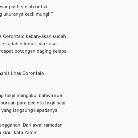
esar pasti susah untuk
 ukuranya kecil mungil,"
khas Gorontalo kebanyakan sudah
ue sudah dilumuri vla susu
erdapat potongan daging kelapa
manis khas Gorontalo
g takjil mengaku, bahwa kue
buruan para pecinta takjil saja.
a yang langsung kepadanya.
angganan. Dari awal ramadan
 kini," kata Yamin