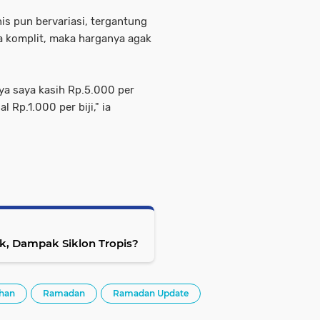
s pun bervariasi, tergantung
ya komplit, maka harganya agak
ya saya kasih Rp.5.000 per
l Rp.1.000 per biji," ia
ik, Dampak Siklon Tropis?
ihan
Ramadan
Ramadan Update