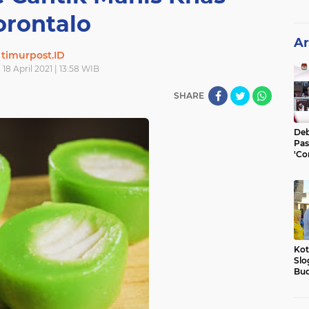
orontalo
Ar
timurpost.ID
18 April 2021 | 13:58 WIB
SHARE
Deb
Pas
'Co
He
Kot
Slo
Bud