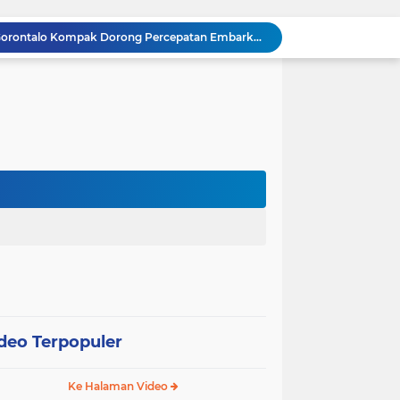
Satker Polda Gorontalo Borong Penghargaan Treasury Award 2025 dari Kanwil DJPb
Kapolda Gorontalo Irjen Pol Widodo: Transparansi Anggaran Jadi Prioritas Utama
Raja Admaja Raih Tiga Gelar Juara Billiard 2025, Konsisten Juara di Lima Turnamen Jakarta
Lulus Sekolah Lemhannas 224, Raja Admaja Integrasikan Strategi ke Bisnis Maritim
Raja Admaja Perkuat Bisnis Energi Terbarukan hingga Shipping Agency Internasional
n Pangan 2026, Gandeng Kementan hingga Bulog
Satu Tahun Beroperasi, Jaringan Togel di Pohuwato Akhirnya Dibongkar Polisi
Riset Ilmiah Ungkap Dampak Kronis PETI di Pohuwato, Pencemaran Merkuri Kian Meluas
g
Arahan Lengkap Kapolda Gorontalo soal Izin, Operasi Terpusat, dan Kesehatan Anggota
Gubernur dan Kapolda Gorontalo Kompak Dorong Percepatan Embarkasi Haji Penuh
deo Terpopuler
Ke Halaman Video