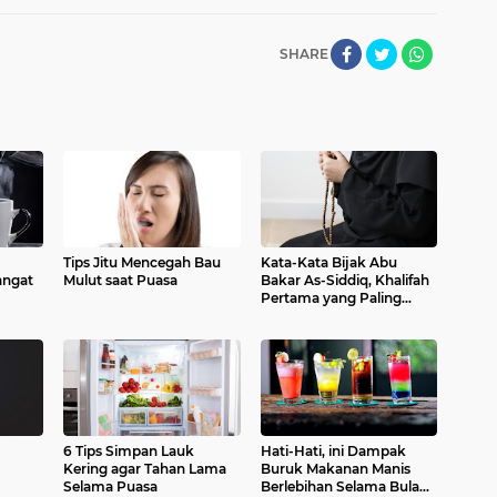
SHARE
Tips Jitu Mencegah Bau
Kata-Kata Bijak Abu
angat
Mulut saat Puasa
Bakar As-Siddiq, Khalifah
Pertama yang Paling
Jujur dan Benar
6 Tips Simpan Lauk
Hati-Hati, ini Dampak
Kering agar Tahan Lama
Buruk Makanan Manis
Selama Puasa
Berlebihan Selama Bulan