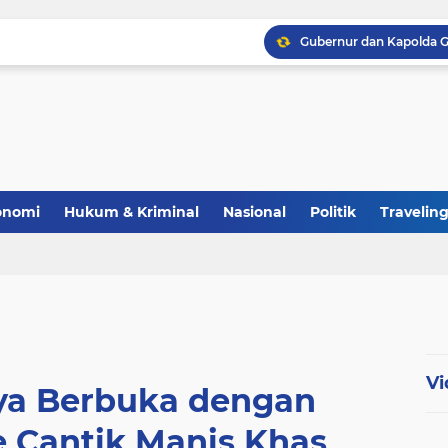
Polri Perkuat Ketahana
onomi
Hukum & Kriminal
Nasional
Politik
Travelin
Vi
a Berbuka dengan
e Cantik Manis Khas