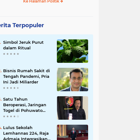
Ke Halaman Politik
rita Terpopuler
Simbol Jeruk Purut
dalam Ritual
Bisnis Rumah Sakit di
Tengah Pandemi, Pria
Ini Jadi Miliarder
Satu Tahun
Beroperasi, Jaringan
Togel di Pohuwato
Akhirnya Dibongkar
Polisi
Lulus Sekolah
Lemhannas 224, Raja
Admaja Integrasikan