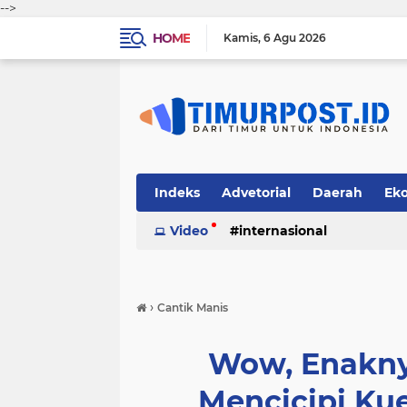
-->
HOME
Kamis
6 Agu 2026
Indeks
Advetorial
Daerah
Ek
Video
internasional
›
Cantik Manis
Wow, Enakny
Mencicipi Ku