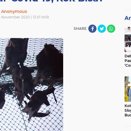
Anonymous
4 November 2020 | 13:01 WIB
Ar
SHARE
Deb
Pas
'Co
He
Kot
Slo
Bud