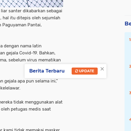
liar santer dikabarkan sebagai
hal itu ditepis oleh sejumlah
Be
an Paguyaman Pantai,
wa dengan nama latin
an gejala Covid-19. Bahkan,
 lama, sebelum virus mematikan
×
Berita Terbaru
UPDATE
 gejala apa pun selama ini,"
kelelawar.
 mereka tidak menggunakan alat
 oleh petugas medis saat
r kami tidak memakai masker.