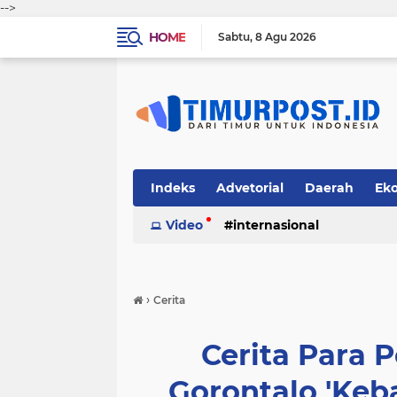
-->
HOME
Sabtu
8 Agu 2026
Indeks
Advetorial
Daerah
Ek
Video
internasional
›
Cerita
Cerita Para P
Gorontalo 'Keba