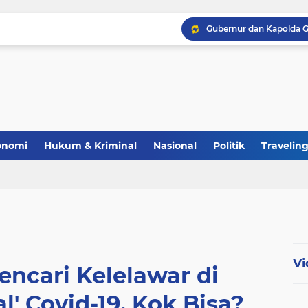
Polri Perkuat Ketahana
onomi
Hukum & Kriminal
Nasional
Politik
Travelin
Vi
encari Kelelawar di
l' Covid-19, Kok Bisa?