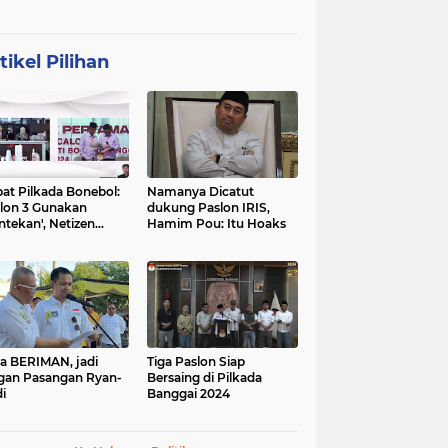
tikel Pilihan
at Pilkada Bonebol:
Namanya Dicatut
lon 3 Gunakan
dukung Paslon IRIS,
ntekan', Netizen
Hamim Pou: Itu Hoaks
boh
a BERIMAN, jadi
Tiga Paslon Siap
gan Pasangan Ryan-
Bersaing di Pilkada
i
Banggai 2024