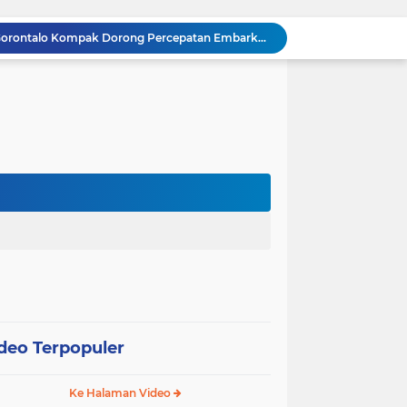
Gubernur dan Kapolda Gorontalo Kompak Dorong Percepatan Embarkasi Haji Penuh
Satker Polda Gorontalo Borong Penghargaan Treasury Award 2025 dari Kanwil DJPb
Kapolda Gorontalo Irjen Pol Widodo: Transparansi Anggaran Jadi Prioritas Utama
Raja Admaja Raih Tiga Gelar Juara Billiard 2025, Konsisten Juara di Lima Turnamen Jakarta
Lulus Sekolah Lemhannas 224, Raja Admaja Integrasikan Strategi ke Bisnis Maritim
Raja Admaja Perkuat Bisnis Energi Terbarukan hingga Shipping Agency Internasional
n Pangan 2026, Gandeng Kementan hingga Bulog
Satu Tahun Beroperasi, Jaringan Togel di Pohuwato Akhirnya Dibongkar Polisi
g
Riset Ilmiah Ungkap Dampak Kronis PETI di Pohuwato, Pencemaran Merkuri Kian Meluas
Arahan Lengkap Kapolda Gorontalo soal Izin, Operasi Terpusat, dan Kesehatan Anggota
deo Terpopuler
Ke Halaman Video