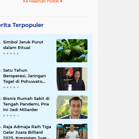
Ke Halaman Politik
rita Terpopuler
Simbol Jeruk Purut
dalam Ritual
Satu Tahun
Beroperasi, Jaringan
Togel di Pohuwato
Akhirnya Dibongkar
Polisi
Bisnis Rumah Sakit di
Tengah Pandemi, Pria
Ini Jadi Miliarder
Raja Admaja Raih Tiga
Gelar Juara Billiard
2025, Konsisten Juara