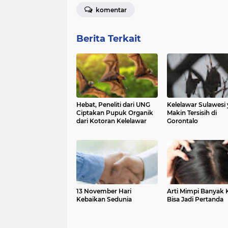
komentar
Berita Terkait
Hebat, Peneliti dari UNG
Kelelawar Sulawesi
Ciptakan Pupuk Organik
Makin Tersisih di
dari Kotoran Kelelawar
Gorontalo
13 November Hari
Arti Mimpi Banyak 
Kebaikan Sedunia
Bisa Jadi Pertanda