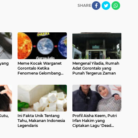
SHARE
 yang
Meme Kocak Warganet
Mengenal Yiladia, Rumah
Gorontalo Ketika
Adat Gorontalo yang
Fenomena Gelombang
Punah Tergerus Zaman
Panas Melanda
Kutu,
Ini Fakta Unik Tentang
Profil Aisha Keem, Putri
Tahu, Makanan Indonesia
Irfan Hakim yang
Legendaris
Ciptakan Lagu 'Dead
Light'