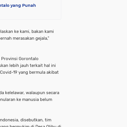
ntalo yang Punah
elaskan ke kami, bakan kami
ernah merasakan gejala,"
 Provinsi Gorontalo
n lebih jauh terkait hal ini
 Covid-19 yang bermula akibat
ada kelelawar, walaupun secara
penularan ke manusia belum
 Indonesia, disebutkan, tim
ang bermukim di Desa Olibu di