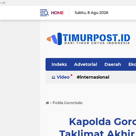
-->
HOME
Sabtu
8 Agu 2026
Indeks
Advetorial
Daerah
Ek
Video
internasional
›
Polda Gorontalo
Kapolda Gor
Taklimat Akhi