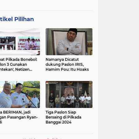
tikel Pilihan
at Pilkada Bonebol:
Namanya Dicatut
lon 3 Gunakan
dukung Paslon IRIS,
ntekan', Netizen
Hamim Pou: Itu Hoaks
boh
a BERIMAN, jadi
Tiga Paslon Siap
gan Pasangan Ryan-
Bersaing di Pilkada
i
Banggai 2024