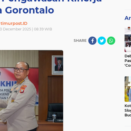
a Gorontalo
Ar
timurpost.ID
0 December 2025 | 08:39 WIB
SHARE
Deb
Pas
'Co
He
Kot
Slo
Bud