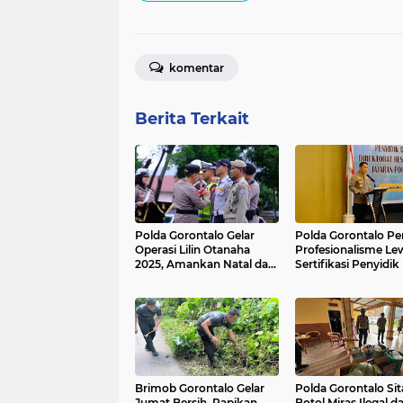
komentar
Berita Terkait
Polda Gorontalo Gelar
Polda Gorontalo Pe
Operasi Lilin Otanaha
Profesionalisme Le
2025, Amankan Natal dan
Sertifikasi Penyidik
Tahun Baru
Brimob Gorontalo Gelar
Polda Gorontalo Sit
Jumat Bersih, Rapikan
Botol Miras Ilegal d