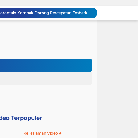
Gubernur dan Kapolda Gorontalo Kompak Dorong Percepatan Embarkasi Haji Penuh
Satker Polda Gorontalo Borong Penghargaan Treasury Award 2025 dari Kanwil DJPb
Kapolda Gorontalo Irjen Pol Widodo: Transparansi Anggaran Jadi Prioritas Utama
Raja Admaja Raih Tiga Gelar Juara Billiard 2025, Konsisten Juara di Lima Turnamen Jakarta
Lulus Sekolah Lemhannas 224, Raja Admaja Integrasikan Strategi ke Bisnis Maritim
Raja Admaja Perkuat Bisnis Energi Terbarukan hingga Shipping Agency Internasional
n Pangan 2026, Gandeng Kementan hingga Bulog
Satu Tahun Beroperasi, Jaringan Togel di Pohuwato Akhirnya Dibongkar Polisi
g
Riset Ilmiah Ungkap Dampak Kronis PETI di Pohuwato, Pencemaran Merkuri Kian Meluas
Arahan Lengkap Kapolda Gorontalo soal Izin, Operasi Terpusat, dan Kesehatan Anggota
deo Terpopuler
Ke Halaman Video