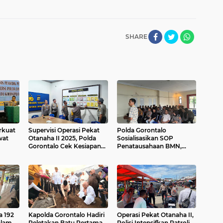
SHARE
rkuat
Supervisi Operasi Pekat
Polda Gorontalo
wat
Otanaha II 2025, Polda
Sosialisasikan SOP
Gorontalo Cek Kesiapan
Penatausahaan BMN,
Polres Bone Bolango
Perkuat Tata Kelola
Logistik Presisi
a 192
Kapolda Gorontalo Hadiri
Operasi Pekat Otanaha II,
alam
Peletakan Batu Pertama
Polisi Intensifkan Patroli