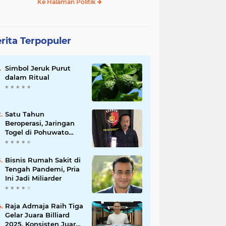
Ke Halaman Politik
rita Terpopuler
Simbol Jeruk Purut
dalam Ritual
Satu Tahun
Beroperasi, Jaringan
Togel di Pohuwato
Akhirnya Dibongkar
Polisi
Bisnis Rumah Sakit di
Tengah Pandemi, Pria
Ini Jadi Miliarder
Raja Admaja Raih Tiga
Gelar Juara Billiard
2025, Konsisten Juara