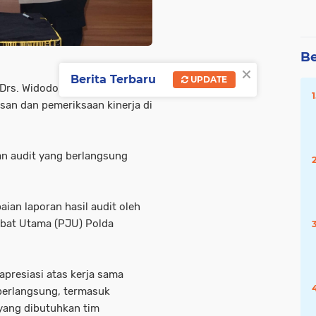
Be
×
Berita Terbaru
UPDATE
Drs. Widodo, S.H., M.H. resmi
an dan pemeriksaan kinerja di
.
an audit yang berlangsung
ian laporan hasil audit oleh
jabat Utama (PJU) Polda
presiasi atas kerja sama
 berlangsung, termasuk
 yang dibutuhkan tim