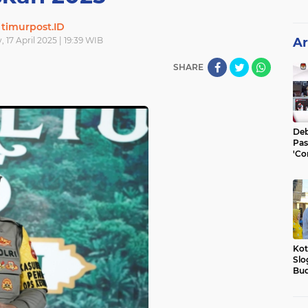
timurpost.ID
 17 April 2025 | 19:39 WIB
Ar
SHARE
Deb
Pas
'Co
He
Kot
Slo
Bud