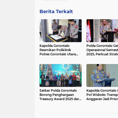
Berita Terkait
Kapolda Gorontalo
Polda Gorontalo Gel
Resmikan Poliklinik
Operasional Semeste
Polres Gorontalo Utara
2025, Perkuat Strat
untuk Tingkatkan
Kamtibmas dan Pub
Layanan Kesehatan
Positif
Satker Polda Gorontalo
Kapolda Gorontalo I
Borong Penghargaan
Pol Widodo: Transp
Treasury Award 2025 dari
Anggaran Jadi Prior
Kanwil DJPb
Utama