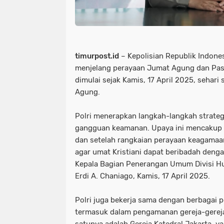
timurpost.id
– Kepolisian Republik Indone
menjelang perayaan Jumat Agung dan Pa
dimulai sejak Kamis, 17 April 2025, sehar
Agung.
Polri menerapkan langkah-langkah strategi
gangguan keamanan. Upaya ini mencakup
dan setelah rangkaian perayaan keagama
agar umat Kristiani dapat beribadah denga
Kepala Bagian Penerangan Umum Divisi Hu
Erdi A. Chaniago, Kamis, 17 April 2025.
Polri juga bekerja sama dengan berbagai
termasuk dalam pengamanan gereja-gereja 
satunya adalah Gereja Katedral Jakarta, ya