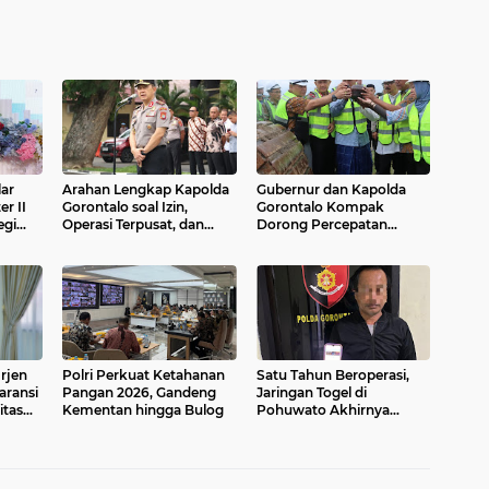
ar
Arahan Lengkap Kapolda
Gubernur dan Kapolda
r II
Gorontalo soal Izin,
Gorontalo Kompak
egi
Operasi Terpusat, dan
Dorong Percepatan
likasi
Kesehatan Anggota
Embarkasi Haji Penuh
rjen
Polri Perkuat Ketahanan
Satu Tahun Beroperasi,
aransi
Pangan 2026, Gandeng
Jaringan Togel di
itas
Kementan hingga Bulog
Pohuwato Akhirnya
Dibongkar Polisi