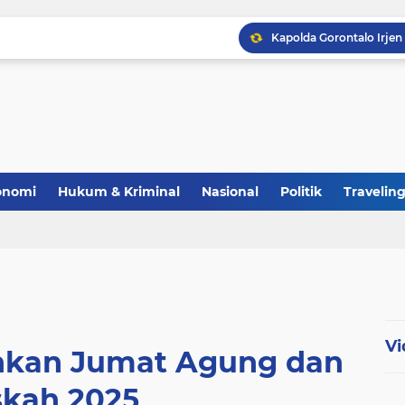
Polri Perkuat Ketahana
onomi
Hukum & Kriminal
Nasional
Politik
Travelin
Vi
ankan Jumat Agung dan
skah 2025