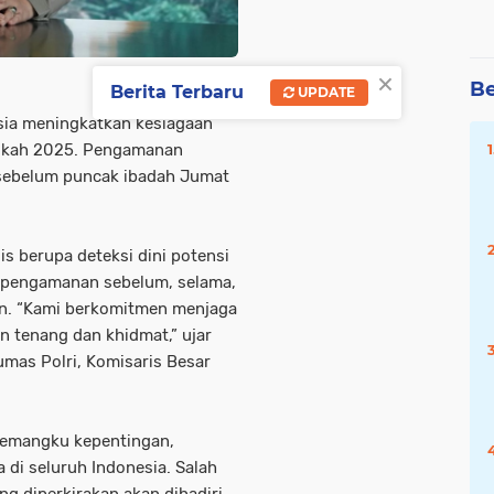
×
Be
Berita Terbaru
UPDATE
sia meningkatkan kesiagaan
skah 2025. Pengamanan
i sebelum puncak ibadah Jumat
s berupa deteksi dini potensi
 pengamanan sebelum, selama,
an. “Kami berkomitmen menjaga
n tenang dan khidmat,” ujar
mas Polri, Komisaris Besar
 pemangku kepentingan,
di seluruh Indonesia. Salah
ng diperkirakan akan dihadiri