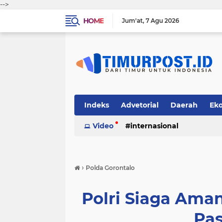
-->
HOME
Jum'at
7 Agu 2026
Indeks
Advetorial
Daerah
Ek
Video
internasional
›
Polda Gorontalo
Polri Siaga Am
Pa