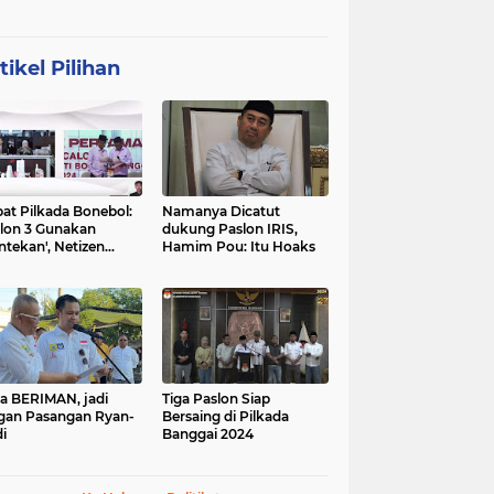
tikel Pilihan
at Pilkada Bonebol:
Namanya Dicatut
lon 3 Gunakan
dukung Paslon IRIS,
ntekan', Netizen
Hamim Pou: Itu Hoaks
boh
a BERIMAN, jadi
Tiga Paslon Siap
gan Pasangan Ryan-
Bersaing di Pilkada
i
Banggai 2024