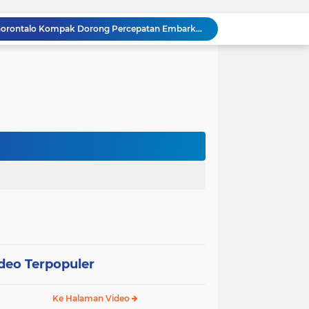
Gubernur dan Kapolda Gorontalo Kompak Dorong Percepatan Embarkasi Haji Penuh
Satker Polda Gorontalo Borong Penghargaan Treasury Award 2025 dari Kanwil DJPb
Kapolda Gorontalo Irjen Pol Widodo: Transparansi Anggaran Jadi Prioritas Utama
Raja Admaja Raih Tiga Gelar Juara Billiard 2025, Konsisten Juara di Lima Turnamen Jakarta
Lulus Sekolah Lemhannas 224, Raja Admaja Integrasikan Strategi ke Bisnis Maritim
Raja Admaja Perkuat Bisnis Energi Terbarukan hingga Shipping Agency Internasional
n Pangan 2026, Gandeng Kementan hingga Bulog
Satu Tahun Beroperasi, Jaringan Togel di Pohuwato Akhirnya Dibongkar Polisi
g
Riset Ilmiah Ungkap Dampak Kronis PETI di Pohuwato, Pencemaran Merkuri Kian Meluas
Arahan Lengkap Kapolda Gorontalo soal Izin, Operasi Terpusat, dan Kesehatan Anggota
deo Terpopuler
Ke Halaman Video