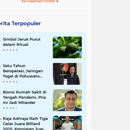
Ke Halaman Politik
rita Terpopuler
Simbol Jeruk Purut
dalam Ritual
Satu Tahun
Beroperasi, Jaringan
Togel di Pohuwato
Akhirnya Dibongkar
Polisi
Bisnis Rumah Sakit di
Tengah Pandemi, Pria
Ini Jadi Miliarder
Raja Admaja Raih Tiga
Gelar Juara Billiard
2025, Konsisten Juara