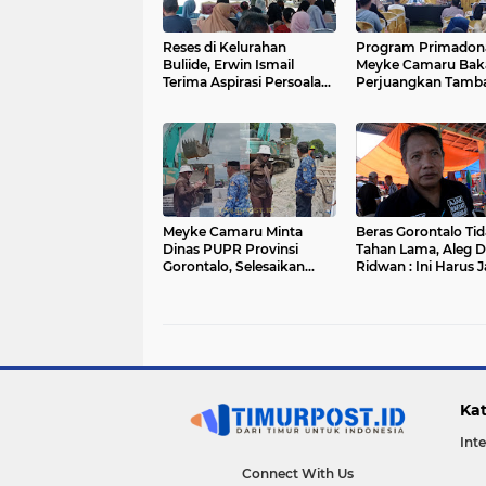
Reses di Kelurahan
Program Primadon
Buliide, Erwin Ismail
Meyke Camaru Bak
Terima Aspirasi Persoalan
Perjuangkan Tamb
Sulitnya Air Bersih
Nilai Bantuan UMK
Meyke Camaru Minta
Beras Gorontalo Ti
Dinas PUPR Provinsi
Tahan Lama, Aleg 
Gorontalo, Selesaikan
Ridwan : Ini Harus J
Proyek Kanal Tanggidaa
Perhatian Dinas Per
Tepat Waktu
Kat
Int
Connect With Us