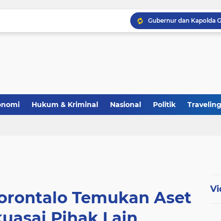
Polri Perkuat Ketahana
onomi
Hukum & Kriminal
Nasional
Politik
Travelin
Vi
orontalo Temukan Aset
uasai Pihak Lain