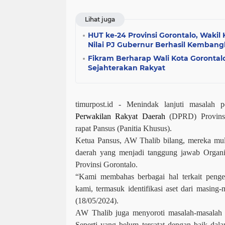
Lihat juga
HUT ke-24 Provinsi Gorontalo, Wakil
Nilai PJ Gubernur Berhasil Kemban
Fikram Berharap Wali Kota Gorontal
Sejahterakan Rakyat
timurpost.id -
Menindak lanjuti masalah p
Perwakilan Rakyat Daerah
(DPRD) Provinsi
rapat Pansus (Panitia Khusus).
Ketua Pansus, AW Thalib bilang, mereka mul
daerah yang menjadi tanggung jawab Organi
Provinsi Gorontalo.
“Kami membahas berbagai hal terkait pengel
kami, termasuk identifikasi aset dari masing
(18/05/2024).
AW Thalib juga menyoroti masalah-masalah 
Seperti yang belum tercatat dengan baik dal