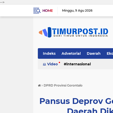
-->
HOME
Minggu
9 Agu 2026
Indeks
Advetorial
Daerah
Ek
Video
internasional
›
DPRD Provinsi Gorontalo
Pansus Deprov G
Daerah Dik