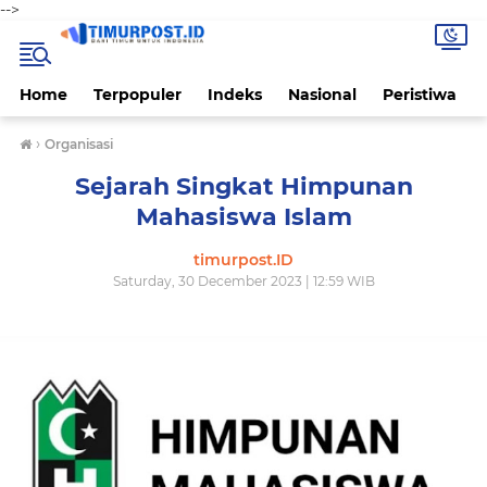
-->
Home
Terpopuler
Indeks
Nasional
Peristiwa
›
Organisasi
Sejarah Singkat Himpunan
Mahasiswa Islam
timurpost.ID
Saturday, 30 December 2023 | 12:59 WIB