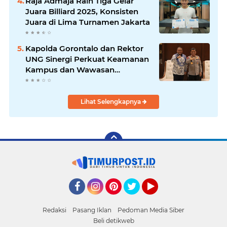
Raja Admaja Raih Tiga Gelar
Juara Billiard 2025, Konsisten
Juara di Lima Turnamen Jakarta
Kapolda Gorontalo dan Rektor
UNG Sinergi Perkuat Keamanan
Kampus dan Wawasan
Kebangsaan
Lihat Selengkapnya
Facebook
Instagram
Pinterest
Twitter
YouTube
Redaksi
Pasang Iklan
Pedoman Media Siber
Beli detikweb