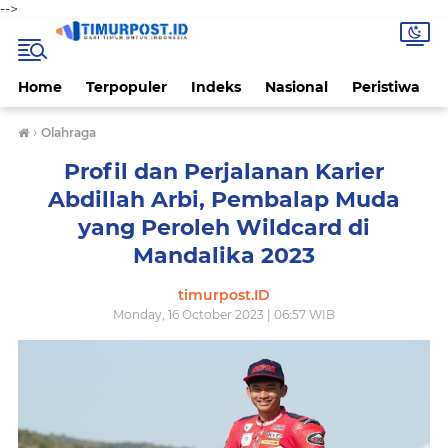
-->
Home
Terpopuler
Indeks
Nasional
Peristiwa
›
Olahraga
Profil dan Perjalanan Karier
Abdillah Arbi, Pembalap Muda
yang Peroleh Wildcard di
Mandalika 2023
timurpost.ID
Monday, 16 October 2023 | 06:57 WIB