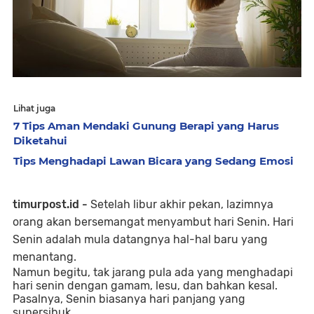
Lihat juga
7 Tips Aman Mendaki Gunung Berapi yang Harus
Diketahui
Tips Menghadapi Lawan Bicara yang Sedang Emosi
timurpost.id -
Setelah libur akhir pekan, lazimnya
orang akan bersemangat menyambut hari Senin. Hari
Senin adalah mula datangnya hal-hal baru yang
menantang.
Namun begitu, tak jarang pula ada yang menghadapi
hari senin dengan gamam, lesu, dan bahkan kesal.
Pasalnya, Senin biasanya hari panjang yang
supersibuk.