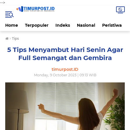
-->
Home
Terpopuler
Indeks
Nasional
Peristiwa
›
Tips
5 Tips Menyambut Hari Senin Agar
Full Semangat dan Gembira
timurpost.ID
Monday, 9 October 2023 | 09:13 WIB