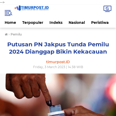
-->
Home
Terpopuler
Indeks
Nasional
Peristiwa
›
Pemilu
Putusan PN Jakpus Tunda Pemilu
2024 Dianggap Bikin Kekacauan
timurpost.ID
Friday, 3 March 2023 | 14:38 WIB