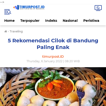
-->
Home
Terpopuler
Indeks
Nasional
Peristiwa
›
Traveling
5 Rekomendasi Cilok di Bandung
Paling Enak
timurpost.ID
Thursday, 6 January 2022 | 08:20 WIB