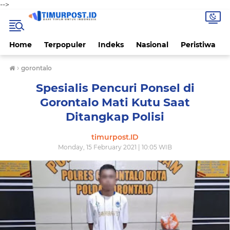
-->
Home
Terpopuler
Indeks
Nasional
Peristiwa
›
gorontalo
Spesialis Pencuri Ponsel di
Gorontalo Mati Kutu Saat
Ditangkap Polisi
timurpost.ID
Monday, 15 February 2021 | 10:05 WIB