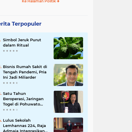
Ke Halaman Politik
rita Terpopuler
Simbol Jeruk Purut
dalam Ritual
Bisnis Rumah Sakit di
Tengah Pandemi, Pria
Ini Jadi Miliarder
Satu Tahun
Beroperasi, Jaringan
Togel di Pohuwato
Akhirnya Dibongkar
Polisi
Lulus Sekolah
Lemhannas 224, Raja
Admaja Integrasikan