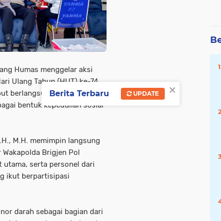
Be
dang Humas menggelar aksi
ari Ulang Tahun (HUT) ke-74
×
Berita Terbaru
ut berlangsung di Aula Bid
UPDATE
agai bentuk kepedulian sosial
S.H., M.H. memimpin langsung
r Wakapolda Brigjen Pol
at utama, serta personel dari
 ikut berpartisipasi
nor darah sebagai bagian dari