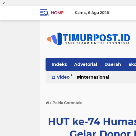
-->
HOME
Kamis
6 Agu 2026
Indeks
Advetorial
Daerah
Ek
Video
internasional
›
Polda Gorontalo
HUT ke-74 Humas 
Gelar Donor