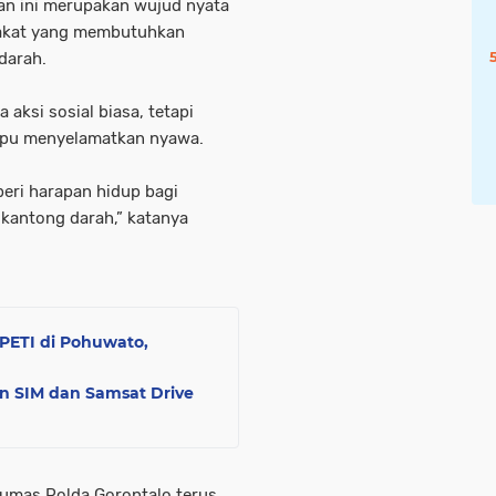
an ini merupakan wujud nyata
rakat yang membutuhkan
darah.
aksi sosial biasa, tetapi
mpu menyelamatkan nyawa.
eri harapan hidup bagi
 kantong darah,” katanya
PETI di Pohuwato,
n SIM dan Samsat Drive
umas Polda Gorontalo terus