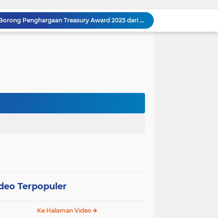
Satker Polda Gorontalo Borong Penghargaan Treasury Award 2025 dari Kanwil DJPb
Kapolda Gorontalo Irjen Pol Widodo: Transparansi Anggaran Jadi Prioritas Utama
Raja Admaja Raih Tiga Gelar Juara Billiard 2025, Konsisten Juara di Lima Turnamen Jakarta
Lulus Sekolah Lemhannas 224, Raja Admaja Integrasikan Strategi ke Bisnis Maritim
Raja Admaja Perkuat Bisnis Energi Terbarukan hingga Shipping Agency Internasional
n Pangan 2026, Gandeng Kementan hingga Bulog
Satu Tahun Beroperasi, Jaringan Togel di Pohuwato Akhirnya Dibongkar Polisi
Riset Ilmiah Ungkap Dampak Kronis PETI di Pohuwato, Pencemaran Merkuri Kian Meluas
g
Arahan Lengkap Kapolda Gorontalo soal Izin, Operasi Terpusat, dan Kesehatan Anggota
Gubernur dan Kapolda Gorontalo Kompak Dorong Percepatan Embarkasi Haji Penuh
deo Terpopuler
Ke Halaman Video