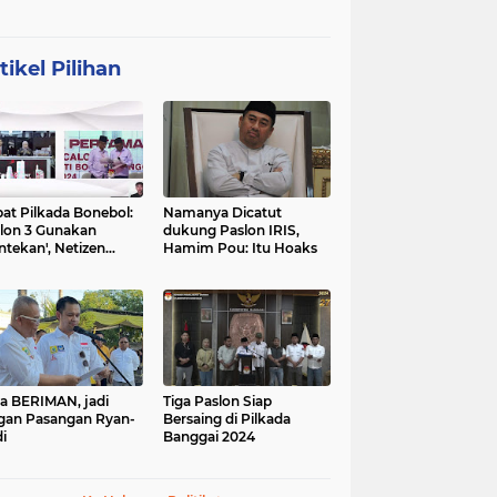
tikel Pilihan
at Pilkada Bonebol:
Namanya Dicatut
lon 3 Gunakan
dukung Paslon IRIS,
ntekan', Netizen
Hamim Pou: Itu Hoaks
boh
a BERIMAN, jadi
Tiga Paslon Siap
gan Pasangan Ryan-
Bersaing di Pilkada
i
Banggai 2024