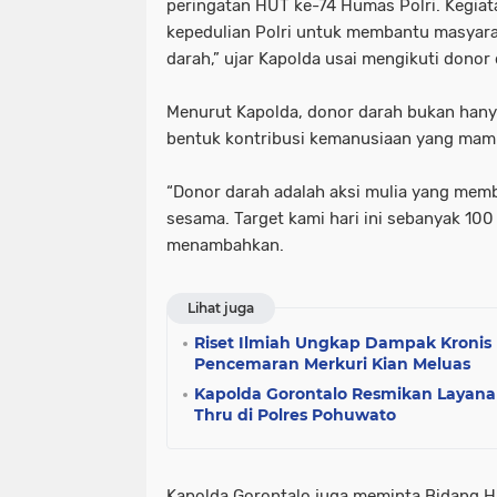
peringatan HUT ke-74 Humas Polri. Kegiat
kepedulian Polri untuk membantu masya
darah,” ujar Kapolda usai mengikuti donor 
Menurut Kapolda, donor darah bukan hanya 
bentuk kontribusi kemanusiaan yang ma
“Donor darah adalah aksi mulia yang memb
sesama. Target kami hari ini sebanyak 100
menambahkan.
Lihat juga
Riset Ilmiah Ungkap Dampak Kronis 
Pencemaran Merkuri Kian Meluas
Kapolda Gorontalo Resmikan Layana
Thru di Polres Pohuwato
Kapolda Gorontalo juga meminta Bidang H