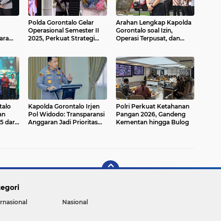
Polda Gorontalo Gelar
Arahan Lengkap Kapolda
Operasional Semester II
Gorontalo soal Izin,
ara
2025, Perkuat Strategi
Operasi Terpusat, dan
Kamtibmas dan Publikasi
Kesehatan Anggota
Positif
talo
Kapolda Gorontalo Irjen
Polri Perkuat Ketahanan
an
Pol Widodo: Transparansi
Pangan 2026, Gandeng
5 dari
Anggaran Jadi Prioritas
Kementan hingga Bulog
Utama
egori
ernasional
Nasional