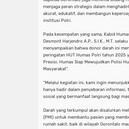
menjaga peran strategis dalam menghadirk
akurat, edukatif, dan membangun keperca
institusi Polri.
Pada kesempatan yang sama, Kabid Humas
Desmont Harjendro A.P., S.I.K., M.T. selak
menyampaikan bahwa donor darah ini menj
peringatan HUT Humas Polri tahun 2025 
Presisi, Humas Siap Mewujudkan Polisi H
Masyarakat".
“Melalui kegiatan ini, kami ingin menunj
hanya hadir dalam penyebaran informasi, te
sosial yang bermanfaat langsung bagi masy
Darah yang terkumpul akan disalurkan mel
(PMI) untuk membantu pasien yang membu
rumah sakit, baik di wilayah Gorontalo ma