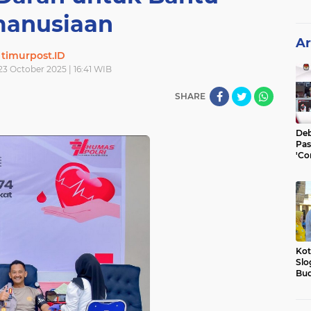
anusiaan
Ar
timurpost.ID
23 October 2025 | 16:41 WIB
SHARE
Deb
Pas
'Co
He
Kot
Slo
Bud