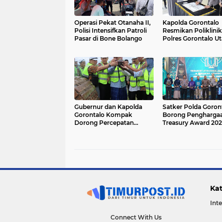
Operasi Pekat Otanaha II,
Kapolda Gorontalo
Polisi Intensifkan Patroli
Resmikan Poliklinik
Pasar di Bone Bolango
Polres Gorontalo Ut
untuk Tingkatkan
Layanan Kesehatan
Gubernur dan Kapolda
Satker Polda Goron
Gorontalo Kompak
Borong Pengharga
Dorong Percepatan
Treasury Award 202
Embarkasi Haji Penuh
Kanwil DJPb
Kat
Int
Connect With Us