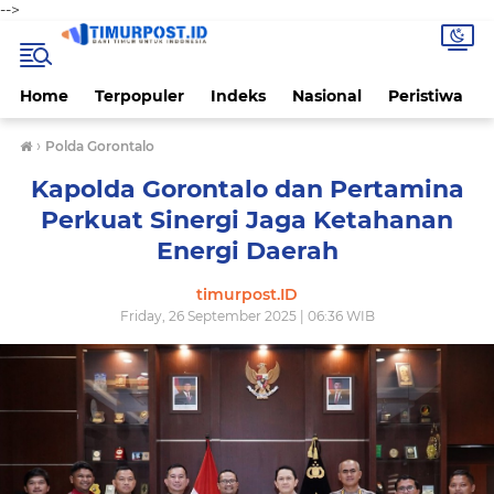
-->
Home
Terpopuler
Indeks
Nasional
Peristiwa
›
Polda Gorontalo
Kapolda Gorontalo dan Pertamina
Perkuat Sinergi Jaga Ketahanan
Energi Daerah
timurpost.ID
Friday, 26 September 2025 | 06:36 WIB