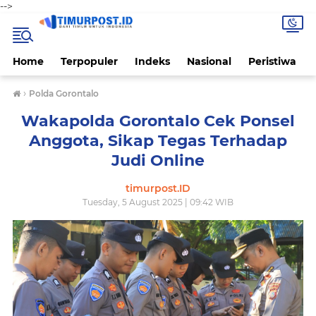
-->
Home
Terpopuler
Indeks
Nasional
Peristiwa
›
Polda Gorontalo
Wakapolda Gorontalo Cek Ponsel
Anggota, Sikap Tegas Terhadap
Judi Online
timurpost.ID
Tuesday, 5 August 2025 | 09:42 WIB