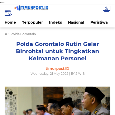
-->
Home
Terpopuler
Indeks
Nasional
Peristiwa
›
Polda Gorontalo
Polda Gorontalo Rutin Gelar
Binrohtal untuk Tingkatkan
Keimanan Personel
timurpost.ID
Wednesday, 21 May 2025 | 19:15 WIB