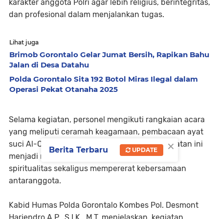
karakter anggota Polri agar lebih religius, berintegritas,
dan profesional dalam menjalankan tugas.
Lihat juga
Brimob Gorontalo Gelar Jumat Bersih, Rapikan Bahu
Jalan di Desa Datahu
Polda Gorontalo Sita 192 Botol Miras Ilegal dalam
Operasi Pekat Otanaha 2025
Selama kegiatan, personel mengikuti rangkaian acara
yang meliputi ceramah keagamaan, pembacaan ayat
×
suci Al-Qur’an, dan dzikir Asmaul Husna. Kegiatan ini
Berita Terbaru
UPDATE
menjadi momen reflektif untuk memperkuat
spiritualitas sekaligus mempererat kebersamaan
antaranggota.
Kabid Humas Polda Gorontalo Kombes Pol. Desmont
Harjendro A.P., S.I.K., M.T. menjelaskan, kegiatan