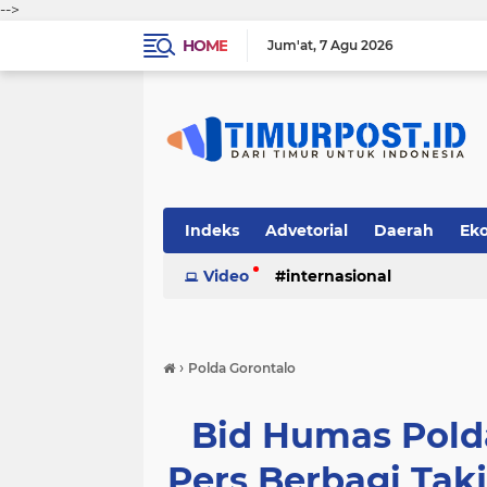
-->
HOME
Jum'at
7 Agu 2026
Indeks
Advetorial
Daerah
Ek
Video
internasional
›
Polda Gorontalo
Bid Humas Pold
Pers Berbagi Takj