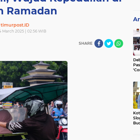
n Ramadan
Ar
timurpost.ID
14 March 2025 | 02:56 WIB
SHARE
Deb
Pas
'Co
He
Kot
Slo
Bud