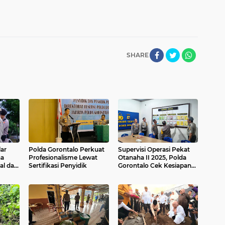
SHARE
ar
Polda Gorontalo Perkuat
Supervisi Operasi Pekat
ha
Profesionalisme Lewat
Otanaha II 2025, Polda
al dan
Sertifikasi Penyidik
Gorontalo Cek Kesiapan
Polres Bone Bolango