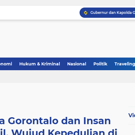
Polri Perkuat Ketahana
onomi
Hukum & Kriminal
Nasional
Politik
Travelin
Vi
a Gorontalo dan Insan
il, Wujud Kepedulian di