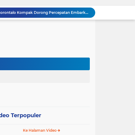
Gubernur dan Kapolda Gorontalo Kompak Dorong Percepatan Embarkasi Haji Penuh
Satker Polda Gorontalo Borong Penghargaan Treasury Award 2025 dari Kanwil DJPb
Kapolda Gorontalo Irjen Pol Widodo: Transparansi Anggaran Jadi Prioritas Utama
Raja Admaja Raih Tiga Gelar Juara Billiard 2025, Konsisten Juara di Lima Turnamen Jakarta
Lulus Sekolah Lemhannas 224, Raja Admaja Integrasikan Strategi ke Bisnis Maritim
Raja Admaja Perkuat Bisnis Energi Terbarukan hingga Shipping Agency Internasional
n Pangan 2026, Gandeng Kementan hingga Bulog
Satu Tahun Beroperasi, Jaringan Togel di Pohuwato Akhirnya Dibongkar Polisi
g
Riset Ilmiah Ungkap Dampak Kronis PETI di Pohuwato, Pencemaran Merkuri Kian Meluas
Arahan Lengkap Kapolda Gorontalo soal Izin, Operasi Terpusat, dan Kesehatan Anggota
deo Terpopuler
Ke Halaman Video