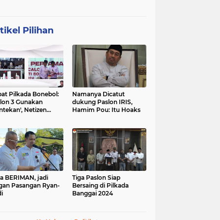
tikel Pilihan
at Pilkada Bonebol:
Namanya Dicatut
lon 3 Gunakan
dukung Paslon IRIS,
ntekan', Netizen
Hamim Pou: Itu Hoaks
boh
a BERIMAN, jadi
Tiga Paslon Siap
gan Pasangan Ryan-
Bersaing di Pilkada
i
Banggai 2024