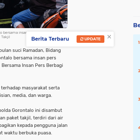
Be
o bersama insan pers menggelar aksi
×
Takjil
Berita Terbaru
UPDATE
bulan suci Ramadan, Bidang
ntalo bersama insan pers
s Bersama Insan Pers Berbagi
 terhadap masyarakat serta
sian, media, dan warga.
polda Gorontalo ini disambut
paket takjil, terdiri dari air
bagikan kepada pengguna jalan
t waktu berbuka puasa.