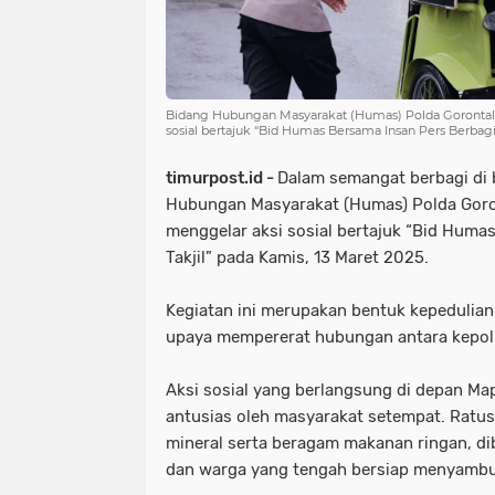
Bidang Hubungan Masyarakat (Humas) Polda Gorontal
sosial bertajuk “Bid Humas Bersama Insan Pers Berbagi 
timurpost.id -
Dalam semangat berbagi di 
Hubungan Masyarakat (Humas) Polda Goro
menggelar aksi sosial bertajuk “Bid Huma
Takjil” pada Kamis, 13 Maret 2025.
Kegiatan ini merupakan bentuk kepedulian
upaya mempererat hubungan antara kepoli
Aksi sosial yang berlangsung di depan Ma
antusias oleh masyarakat setempat. Ratusan 
mineral serta beragam makanan ringan, di
dan warga yang tengah bersiap menyambu