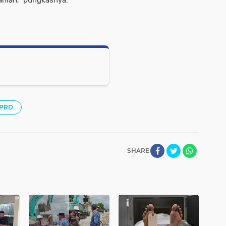
anian," pungkasnya.
DPRD
SHARE