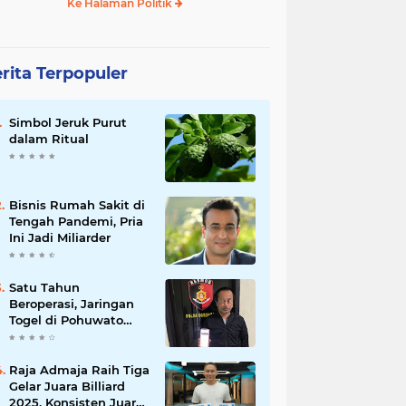
Ke Halaman Politik
rita Terpopuler
Simbol Jeruk Purut
dalam Ritual
Bisnis Rumah Sakit di
Tengah Pandemi, Pria
Ini Jadi Miliarder
Satu Tahun
Beroperasi, Jaringan
Togel di Pohuwato
Akhirnya Dibongkar
Polisi
Raja Admaja Raih Tiga
Gelar Juara Billiard
2025, Konsisten Juara