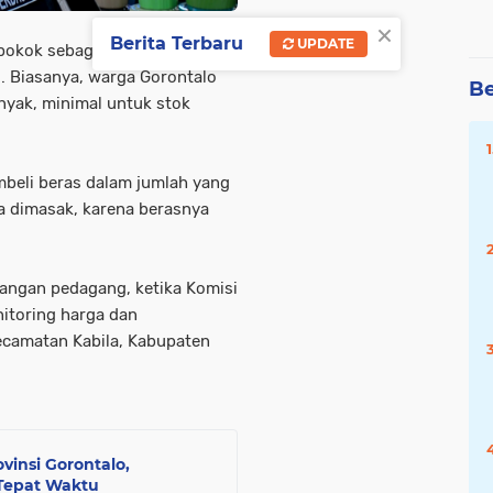
×
Berita Terbaru
UPDATE
okok sebagian besar warga
. Biasanya, warga Gorontalo
Be
nyak, minimal untuk stok
mbeli beras dalam jumlah yang
a dimasak, karena berasnya
angan pedagang, ketika Komisi
itoring harga dan
ecamatan Kabila, Kabupaten
insi Gorontalo,
 Tepat Waktu