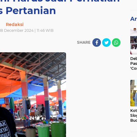
s Pertanian
Ar
Redaksi
8 December 2024 | 11:46 WIB
SHARE
Deb
Pas
'Co
He
Kot
Slo
Bud