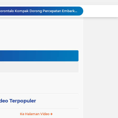
Gubernur dan Kapolda Gorontalo Kompak Dorong Percepatan Embarkasi Haji Penuh
Satker Polda Gorontalo Borong Penghargaan Treasury Award 2025 dari Kanwil DJPb
Kapolda Gorontalo Irjen Pol Widodo: Transparansi Anggaran Jadi Prioritas Utama
Raja Admaja Raih Tiga Gelar Juara Billiard 2025, Konsisten Juara di Lima Turnamen Jakarta
Lulus Sekolah Lemhannas 224, Raja Admaja Integrasikan Strategi ke Bisnis Maritim
Raja Admaja Perkuat Bisnis Energi Terbarukan hingga Shipping Agency Internasional
n Pangan 2026, Gandeng Kementan hingga Bulog
Satu Tahun Beroperasi, Jaringan Togel di Pohuwato Akhirnya Dibongkar Polisi
g
Riset Ilmiah Ungkap Dampak Kronis PETI di Pohuwato, Pencemaran Merkuri Kian Meluas
Arahan Lengkap Kapolda Gorontalo soal Izin, Operasi Terpusat, dan Kesehatan Anggota
deo Terpopuler
Ke Halaman Video