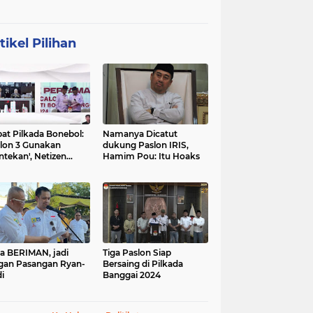
tikel Pilihan
at Pilkada Bonebol:
Namanya Dicatut
lon 3 Gunakan
dukung Paslon IRIS,
ntekan', Netizen
Hamim Pou: Itu Hoaks
boh
a BERIMAN, jadi
Tiga Paslon Siap
gan Pasangan Ryan-
Bersaing di Pilkada
i
Banggai 2024