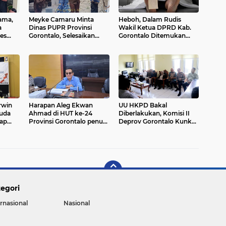
ama,
Meyke Camaru Minta
Heboh, Dalam Rudis
a
Dinas PUPR Provinsi
Wakil Ketua DPRD Kab.
ses
Gorontalo, Selesaikan
Gorontalo Ditemukan
sung
Proyek Kanal Tanggidaa
Mayat
Tepat Waktu
rwin
Harapan Aleg Ekwan
UU HKPD Bakal
uda
Ahmad di HUT ke-24
Diberlakukan, Komisi II
dap
Provinsi Gorontalo penuh
Deprov Gorontalo Kunker
omi di
pemberlakuan
Ke Samsat Kabupaten
Gorontalo
egori
ernasional
Nasional