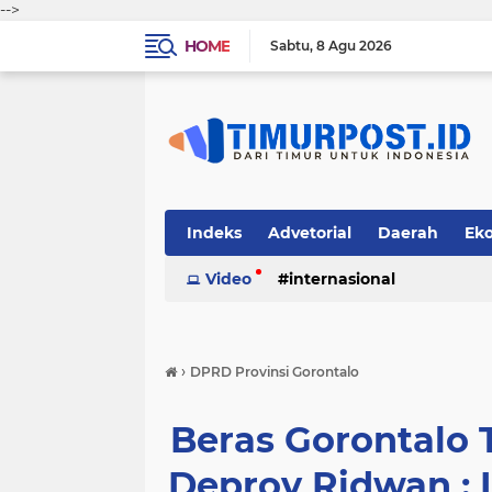
-->
HOME
Sabtu
8 Agu 2026
Indeks
Advetorial
Daerah
Ek
Video
internasional
›
DPRD Provinsi Gorontalo
Beras Gorontalo 
Deprov Ridwan : I