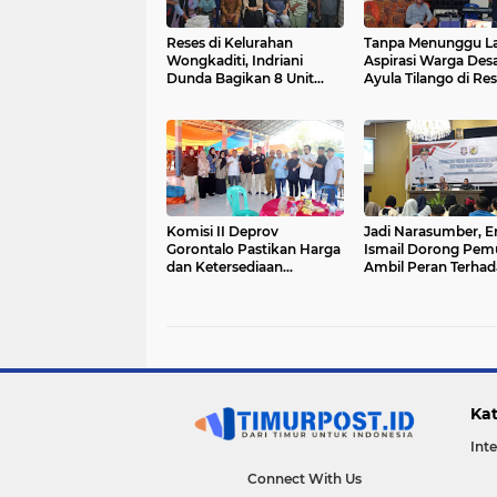
Reses di Kelurahan
Tanpa Menunggu L
Wongkaditi, Indriani
Aspirasi Warga Des
Dunda Bagikan 8 Unit
Ayula Tilango di Re
Alat Penyemprot
Hamzah Idrus Lang
Tanaman Elektrik
Dieksekusi
Komisi II Deprov
Jadi Narasumber, E
Gorontalo Pastikan Harga
Ismail Dorong Pem
dan Ketersediaan
Ambil Peran Terha
Sembako Stabil Jelang
Pertumbuhan Ekon
Nataru
Gorontalo
Kat
Int
Connect With Us