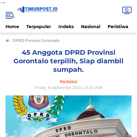
-->
Home
Terpopuler
Indeks
Nasional
Peristiwa
›
DPRD Provinsi Gorontalo
45 Anggota DPRD Provinsi
Gorontalo terpilih, Siap diambil
sumpah.
Redaksi
Friday, 6 September 2024 | 21:20 WIB