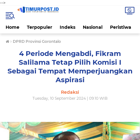
-->
Home
Terpopuler
Indeks
Nasional
Peristiwa
›
DPRD Provinsi Gorontalo
4 Periode Mengabdi, Fikram
Salilama Tetap Pilih Komisi I
Sebagai Tempat Memperjuangkan
Aspirasi
Redaksi
Tuesday, 10 September 2024 | 09:10 WIB