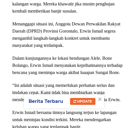
kalangan warga. Mereka khawatir jika musim penghujan
kembali memberikan banjir susulan.
Menanggapi situasi ini, Anggota Dewan Perwakilan Rakyat
Daerah (DPRD) Provinsi Gorontalo, Erwin Ismail segera
mengambil langkah-langkah konkret untuk membantu
masyarakat yang terdampak.
Dalam kunjungannya ke lokasi bendungan Alele, Bone
Bolango, Erwin Ismail menyatakan keprihatinannya terhadap
bencana yang menimpa warga akibat luaapan Sungai Bone.
“Ini adalah situasi yang memerlukan perhatian serius dan
tindakan cepat. Kami tidak bisa membiarkan warga
×
menderita lebih lama karena dampak banjir ini,” kata Erwin.
Berita Terbaru
UPDATE
Erwin Ismail bersama timnya langsung terjun ke lapangan
untuk meninjau kondisi terkini. Mereka mendengarkan
keluhan warga yang terdampak banjir.