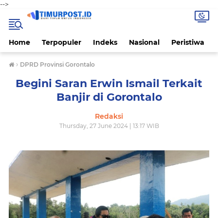
-->
Home
Terpopuler
Indeks
Nasional
Peristiwa
›
DPRD Provinsi Gorontalo
Begini Saran Erwin Ismail Terkait
Banjir di Gorontalo
Redaksi
Thursday, 27 June 2024 | 13:17 WIB