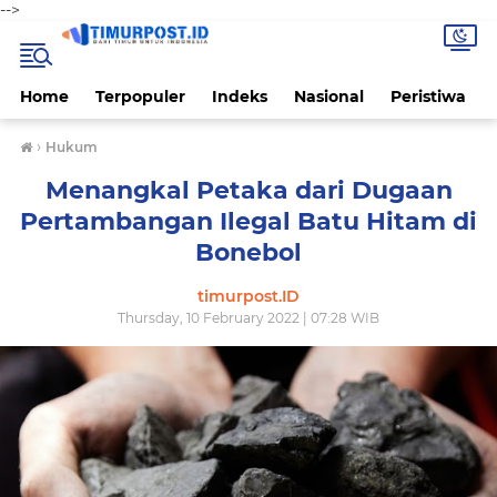
-->
Home
Terpopuler
Indeks
Nasional
Peristiwa
›
Hukum
Menangkal Petaka dari Dugaan
Pertambangan Ilegal Batu Hitam di
Bonebol
timurpost.ID
Thursday, 10 February 2022 | 07:28 WIB