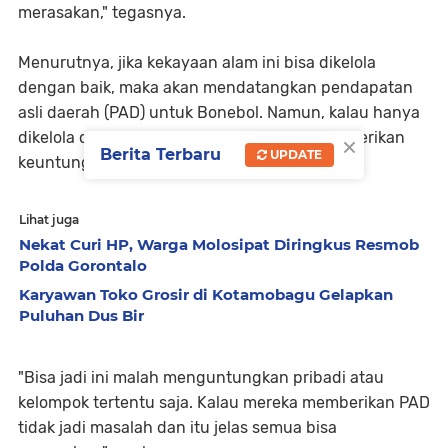
merasakan," tegasnya.
Menurutnya, jika kekayaan alam ini bisa dikelola
dengan baik, maka akan mendatangkan pendapatan
asli daerah (PAD) untuk Bonebol. Namun, kalau hanya
×
dikelola oleh para cukong, maka hanya memberikan
Berita Terbaru
UPDATE
keuntungan kepada mereka.
Lihat juga
Nekat Curi HP, Warga Molosipat Diringkus Resmob
Polda Gorontalo
Karyawan Toko Grosir di Kotamobagu Gelapkan
Puluhan Dus Bir
"Bisa jadi ini malah menguntungkan pribadi atau
kelompok tertentu saja. Kalau mereka memberikan PAD
tidak jadi masalah dan itu jelas semua bisa