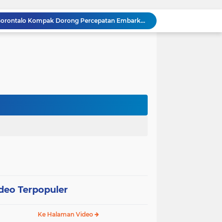
Gubernur dan Kapolda Gorontalo Kompak Dorong Percepatan Embarkasi Haji Penuh
Satker Polda Gorontalo Borong Penghargaan Treasury Award 2025 dari Kanwil DJPb
Kapolda Gorontalo Irjen Pol Widodo: Transparansi Anggaran Jadi Prioritas Utama
Raja Admaja Raih Tiga Gelar Juara Billiard 2025, Konsisten Juara di Lima Turnamen Jakarta
Lulus Sekolah Lemhannas 224, Raja Admaja Integrasikan Strategi ke Bisnis Maritim
Raja Admaja Perkuat Bisnis Energi Terbarukan hingga Shipping Agency Internasional
n Pangan 2026, Gandeng Kementan hingga Bulog
Satu Tahun Beroperasi, Jaringan Togel di Pohuwato Akhirnya Dibongkar Polisi
g
Riset Ilmiah Ungkap Dampak Kronis PETI di Pohuwato, Pencemaran Merkuri Kian Meluas
Arahan Lengkap Kapolda Gorontalo soal Izin, Operasi Terpusat, dan Kesehatan Anggota
deo Terpopuler
Ke Halaman Video