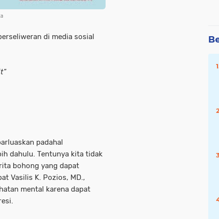
ta
erseliweran di media sosial
Be
t"
ebarluaskan padahal
ih dahulu. Tentunya kita tidak
rita bohong yang dapat
t Vasilis K. Pozios, MD.,
atan mental karena dapat
esi.