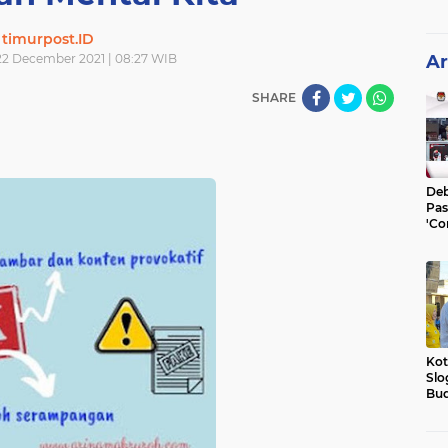
timurpost.ID
2 December 2021 | 08:27 WIB
Ar
SHARE
Deb
Pas
'Co
He
Kot
Slo
Bud