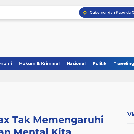
Polri Perkuat Ketahana
onomi
Hukum & Kriminal
Nasional
Politik
Travelin
Vi
oax Tak Memengaruhi
an Mental Kita