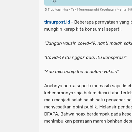
5 Tips Agar Hoax Tak Memengaruhi Kesehatan Mental Ki
timurpost.id -
Beberapa pernyataan yang b
mungkin kerap kita konsumsi seperti;
"Jangan vaksin covid-19, nanti malah saki
"Covid-19 itu nggak ada, itu konspirasi"
“Ada microchip lho di dalam vaksin”
Anehnya berita seperti ini masih saja dis
kebenarannya saja belum dicari tahu terleb
mau menjadi salah salah satu penyebar be
menyesatkan opini publik. Melansir pendapa
DFAPA. Bahwa hoax berdampak pada keseh
menimbulkan perasaan marah bahkan depr