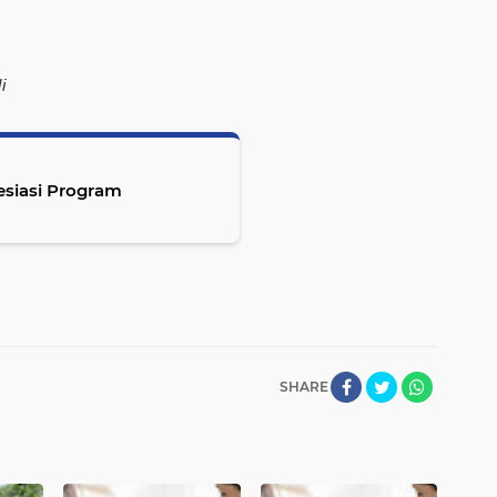
i
esiasi Program
SHARE