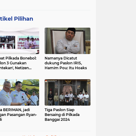
tikel Pilihan
at Pilkada Bonebol:
Namanya Dicatut
lon 3 Gunakan
dukung Paslon IRIS,
ntekan', Netizen
Hamim Pou: Itu Hoaks
boh
a BERIMAN, jadi
Tiga Paslon Siap
gan Pasangan Ryan-
Bersaing di Pilkada
i
Banggai 2024