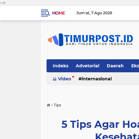
-->
HOME
Jum'at
7 Agu 2026
Indeks
Advetorial
Daerah
Ek
Video
internasional
›
Tips
5 Tips Agar H
Kesehat