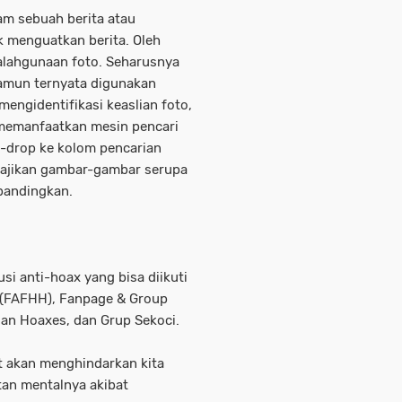
am sebuah berita atau
k menguatkan berita. Oleh
yalahgunaan foto. Seharusnya
namun ternyata digunakan
engidentifikasi keaslian foto,
memanfaatkan mesin pencari
-drop ke kolom pencarian
yajikan gambar-gambar serupa
ibandingkan.
i anti-hoax yang bisa diikuti
x (FAFHH), Fanpage & Group
an Hoaxes, dan Grup Sekoci.
 akan menghindarkan kita
tan mentalnya akibat